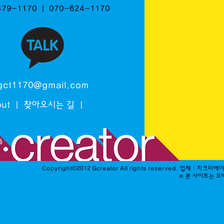
479-1170 ㅣ 070-624-1170
gct1170@gmail.com
ut
ㅣ
찾아오시는 길
ㅣ
C
opyright©2012 Gcreator All rights reserved. 업체
※
본
사이트
는
모